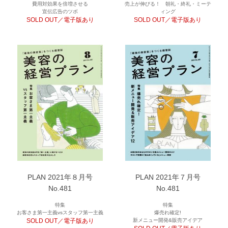
費用対効果を倍増させる
売上が伸びる！ 朝礼・終礼・ミーテ
宣伝広告のツボ
ィング
SOLD OUT／電子版あり
SOLD OUT／電子版あり
PLAN 2021年８月号
PLAN 2021年７月号
No.481
No.481
特集
特集
お客さま第一主義vsスタッフ第一主義
爆売れ確定!
SOLD OUT／電子版あり
新メニュー開発&販売アイデア