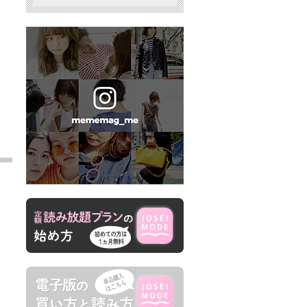
「第22回京美祭」開催、テーマは
「BEAUTY UNIVERS」学園祭
《お詫びと訂正》10月1日発売「美
容の経営プラン11月号」P45の内容
に誤りがありました
第5回宇宙美容シンポジウム
DREAM PLUS CONTEST 2025 フ
ァイナルステージ＆スペシャルヘ
アステージ