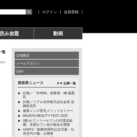
|
ログイン
|
会員登録
|
読み放題
動画
一覧
定期購読
メールマガジン
Q&A
美容界ニュース
記事一覧
訃報／「SHIMA」創業者・嶋 義憲
氏
訃報／リアル化学株式会社会長 岩
崎彰宏氏
最新メンズ育毛メソッドセミナー
MILBON BEAUTY FEST 2025
(株)セブンツーセブンの代理店組
織、全国セブン会が総会を開催
HAIR'S「創業90周年記念式典・社
長交代の儀」を開催