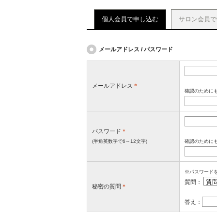
個人会員で申し込む
サロン会員で
メールアドレス / パスワード
メールアドレス
＊
確認のために
パスワード
＊
(半角英数字で6～12文字)
確認のために
※パスワード
質問：
秘密の質問
＊
答え：