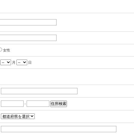
女性
年
月
日
-