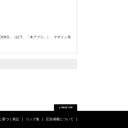
かに当社に届出るものとします。
BOOKS」（以下、「本アプリ」）、デザイン等
ビスをいいます。（ただし、再生期限等のその他条
り扱いにつき管理責任を負うものとします。
ストックプラン」、雑誌（臨時増刊号は除く）が
日レンタルプラン」があります。
き自ら責任を負うものとします。
することをいいます。
ちに当社に連絡するものとします。
の総称をいいます。
任の下にこれを行うものとします。
▲ PAGE TOP
に基づく表記
|
リンク集
|
広告掲載について
|