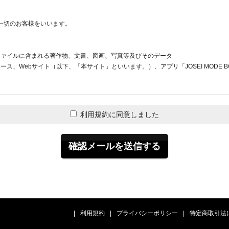
る一切のお客様をいいます。
。
届出ている事項に変更が生じた場合には、当社が別途指定する方法により、すみや
ァイルに含まれる著作物、文書、図画、写真等及びそのデータ
Webサイト（以下、「本サイト」といいます。）、アプリ「JOSEI MODE 
スワードの管理
項に定める月額情報料の支払いにより、複数のコンテンツを何度でも再生できるサー
ス（ログインID）およびパスワードが大切なものであることを認識し、およびその取
利用規約に同意しました
およびパスワードを第三者に譲渡、貸与、開示してはならないものとします。
増刊号・書籍（いずれも当社指定のものに限ります。）が読み放題となる「プライム
、及び最新号の雑誌と発売から30日以内の臨時増刊・書籍が読み放題になる「30
およびパスワードの管理不十分、使用上の過誤、第三者の使用などに起因する損害につ
ラン」から「スタンダートストックプラン」へといった本サービスの加入プランを変更
およびパスワードが第三者によって不正に使用されていることが判明した場合には、直
にあたり必要となる、下記端末用の本サービスに係るアプリ及び関連ソフトウェア群
ジットカード番号の送信行為等の決済手段に伴う漏洩等の危険性を認識し、自己の責
アプリ」といいます。）
います。）
|
利用規約
|
プライバシーポリシー
|
特定商取引法
契約するクレジット会社による本サービスの利用料金の支払方法をいいます。