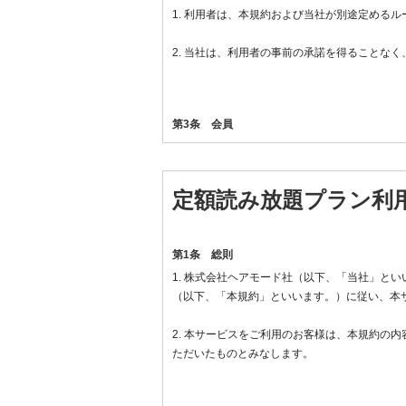
1. 利用者は、本規約および当社が別途定める
2. 当社は、利用者の事前の承諾を得ることな
第3条 会員
「会員」とは、本規約を承認いただいた上、当
定額読み放題プラン利
第4条 会員登録
1. 入会希望者は、当社の指定する方法に従い
第1条 総則
1. 株式会社ヘアモード社（以下、「当社」と
2. 当社は、以下の各号のいずれかに該当する
（以下、「本規約」といいます。）に従い、本
(1) 入会希望者が過去に本利用規約違反をし
2. 本サービスをご利用のお客様は、本規約の
ただいたものとみなします。
(2) 入会希望者の申請内容に虚偽の事項が含
(3) その他登録申請を承認することが不適当