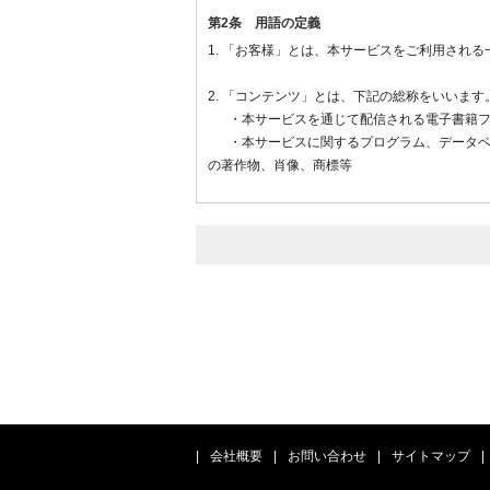
第2条 用語の定義
1. 「お客様」とは、本サービスをご利用され
第5条 変更の届出
2. 「コンテンツ」とは、下記の総称をいいます
会員は、住所、氏名、電話番号、その他当社に
・本サービスを通じて配信される電子書籍フ
・本サービスに関するプログラム、データベース、
の著作物、肖像、商標等
第6条 メールアドレス（ログインID）およびパ
3. 「定額読み放題プラン」とは、第7条第1
1. 会員は、会員自身で設定したメールアドレ
件がない場合に限ります。）
2. 会員は、メールアドレス（ログインID）
4. 「定額読み放題プラン」には、雑誌・臨時
読み放題となる「スタンダードストックプラン」
3. 会員は、メールアドレス（ログインID）
5. 「プラン変更」とは、「30日レンタルプ
4. 会員は、メールアドレス（ログインID）
6. 「本アプリ」とは、コンテンツを再生する
5. 利用者は、本サービス利用の際に行うクレ
・Android™搭載端末（以下、「Android
・iOS搭載端末（以下、「iOSアプリ」とい
|
会社概要
|
お問い合わせ
|
サイトマップ
|
第7条 利用者情報
7. 「クレジットカード決済」とは、利用者が